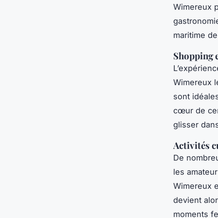
Wimereux pe
gastronomie
maritime de 
Shopping 
L’expérienc
Wimereux le
sont idéale
cœur de cen
glisser dan
Activités 
De nombreux
les amateur
Wimereux et
devient alo
moments fes