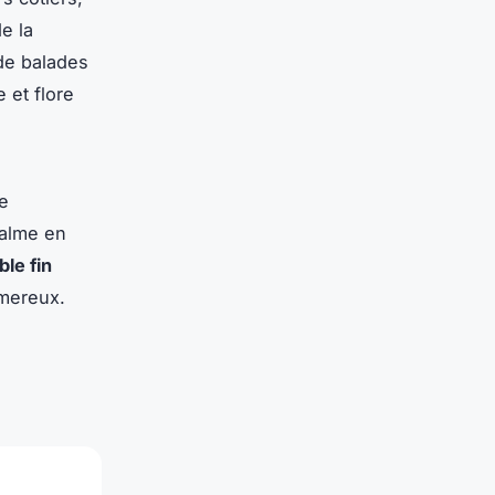
e la
de balades
 et flore
e
calme en
ble fin
imereux.