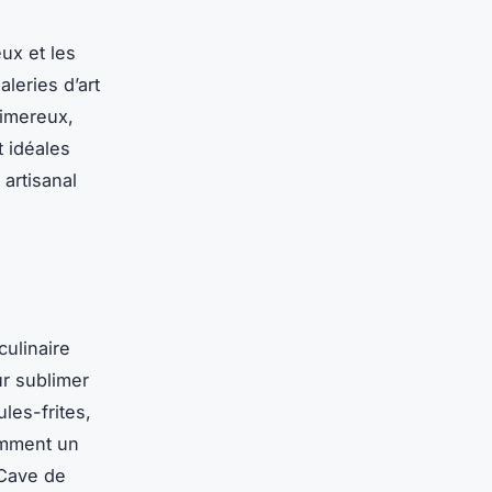
ux et les
galeries d’art
Wimereux,
t idéales
artisanal
ulinaire
ur sublimer
les-frites,
amment un
 Cave de