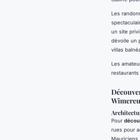
Les randonn
spectaculai
un site priv
dévoile un p
villas balné
Les amateur
restaurant
Découver
Wimere
Architectu
Pour
décou
rues pour a
Mauriciens.