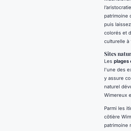
l’aristocrat
patrimoine 
puis laisse
colorés et 
culturelle à
Sites natur
Les
plages 
l'une des e
y assure co
naturel dév
Wimereux et
Parmi les i
côtière Wim
patrimoine 