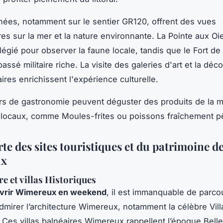
ées, notamment sur le sentier GR120, offrent des vues
res sur la mer et la nature environnante. La Pointe aux Oi
ilégié pour observer la faune locale, tandis que le Fort de
assé militaire riche. La visite des galeries d'art et la dé
aires enrichissent l'expérience culturelle.
s de gastronomie peuvent déguster des produits de la m
s locaux, comme Moules-frites ou poissons fraîchement 
te des sites touristiques et du patrimoine d
ux
re et villas Historiques
vrir Wimereux en weekend
, il est immanquable de parco
dmirer l’architecture Wimereux, notamment la célèbre Vill
 Ces villas balnéaires Wimereux rappellent l’époque Bel