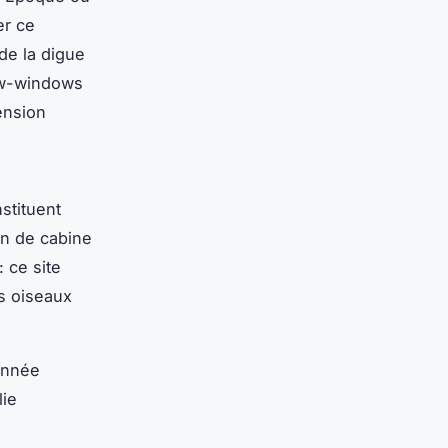
er ce
de la digue
bow-windows
ension
stituent
on de cabine
 ce site
es oiseaux
onnée
lie