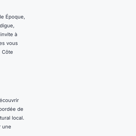
lle Époque,
digue,
invite à
ées vous
a Côte
écouvrir
 bordée de
ural local.
r une