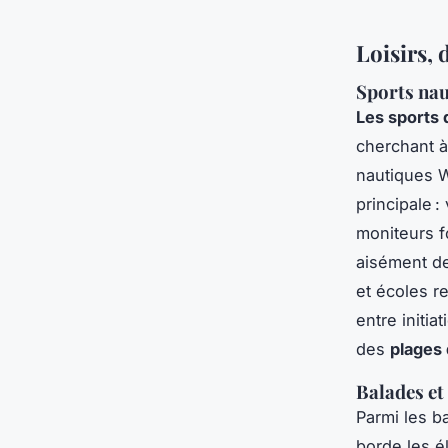
Loisirs, 
Sports naut
Les sports
cherchant à
nautiques W
principale 
moniteurs f
aisément de
et écoles r
entre initia
des
plages
Balades et
Parmi les ba
borde les é