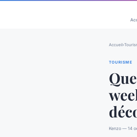
Acc
Accueil
›
Touri
TOURISME
Que
week
déc
Kenzo — 14 o