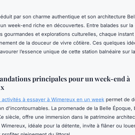
duit par son charme authentique et son architecture Be
 un week-end riche en découvertes. Entre balades sur la 
s gourmandes et explorations culturelles, chaque instant 
einement de la douceur de vivre côtière. Ces quelques id
savourer l’essence unique de cette station balnéaire sur l
dations principales pour un week-end à
ux
s activités à essayer à Wimereux en un week
permet de d
on d'incontournables. La promenade de la Belle Époque,
Xe siècle, offre une immersion dans le patrimoine architect
 Wimereux, idéale pour la détente, invite à flâner ou loue
profiter pleinement du littoral.