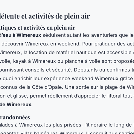
détente et activités de plein air
iques et activités en plein air
 d’eau à Wimereux
séduisent autant les aventuriers que le
 découvrir Wimereux en weekend. Pour pratiquer des act
imereux, la location de matériel nautique est accessible 
: voile, kayak à Wimereux ou planche à voile sont proposé
ournissant conseils et sécurité. Débutants ou confirmés 
 quoi enrichir leur expérience weekend Wimereux grâce
econnus de la Côte d’Opale. Une sortie sur la plage de W
tion et glisse, permet réellement d’apprécier le littoral tout
 de Wimereux
.
 randonnées
lades à Wimereux les plus prisées, l’itinéraire le long de 
légantes villas balnéaires Wimereux. Il conduit aux sentier