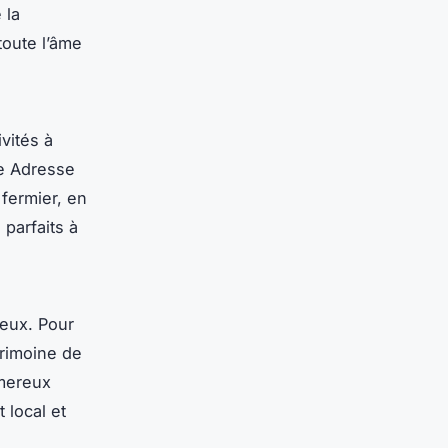
 la
toute l’âme
vités à
le Adresse
 fermier, en
parfaits à
reux. Pour
trimoine de
imereux
 local et