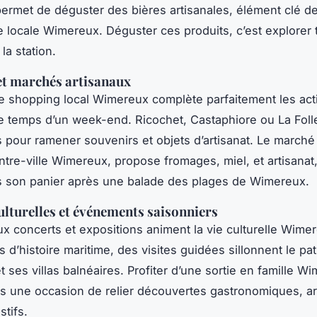
rmet de déguster des bières artisanales, élément clé de
 locale Wimereux. Déguster ces produits, c’est explorer 
la station.
et marchés artisanaux
e shopping local Wimereux complète parfaitement les acti
 temps d’un week-end. Ricochet, Castaphiore ou La Fol
s pour ramener souvenirs et objets d’artisanat. Le marché
tre-ville Wimereux, propose fromages, miel, et artisanat, 
s son panier après une balade des plages de Wimereux.
culturelles et événements saisonniers
 concerts et expositions animent la vie culturelle Wime
s d’histoire maritime, des visites guidées sillonnent le pa
 ses villas balnéaires. Profiter d’une sortie en famille W
rs une occasion de relier découvertes gastronomiques, art
tifs.