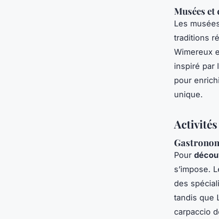
Musées et 
Les musées 
traditions 
Wimereux et
inspiré par
pour enrich
unique.
Activité
Gastronom
Pour
décou
s’impose. L
des spécial
tandis que 
carpaccio d