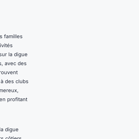
s familles
ivités
sur la digue
s, avec des
trouvent
 à des clubs
imereux,
 en profitant
la digue
s côtiers,