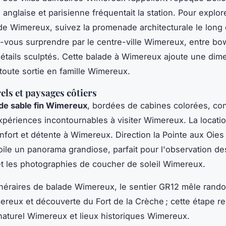
ie anglaise et parisienne fréquentait la station. Pour explor
de Wimereux, suivez la promenade architecturale le long 
z-vous surprendre par le centre-ville Wimereux, entre 
détails sculptés. Cette balade à Wimereux ajoute une dim
 toute sortie en famille Wimereux.
els et paysages côtiers
de sable fin Wimereux
, bordées de cabines colorées, con
xpériences incontournables à visiter Wimereux. La locati
nfort et détente à Wimereux. Direction la Pointe aux Oies :
oile un panorama grandiose, parfait pour l'observation d
 les photographies de coucher de soleil Wimereux.
tinéraires de balade Wimereux, le sentier GR12 mêle rand
ereux et découverte du Fort de la Crèche ; cette étape re
naturel Wimereux et lieux historiques Wimereux.