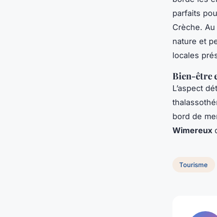
parfaits po
Crèche. Au 
nature et p
locales pré
Bien-être 
L’aspect dé
thalassothé
bord de mer
Wimereux
d
Tourisme