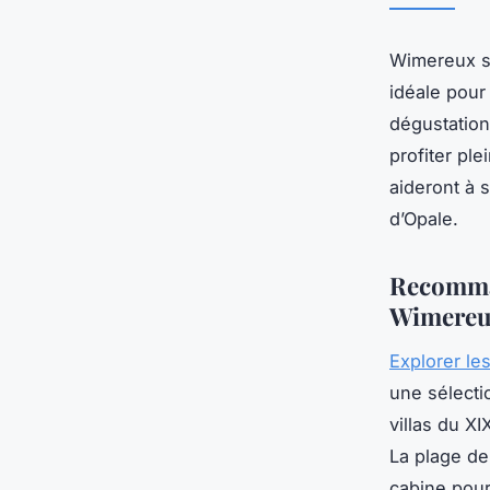
Wimereux sé
idéale pour
dégustation
profiter pl
aideront à 
d’Opale.
Recomman
Wimere
Explorer le
une sélecti
villas du XI
La plage de
cabine pour 