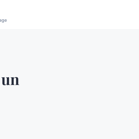
age
 un