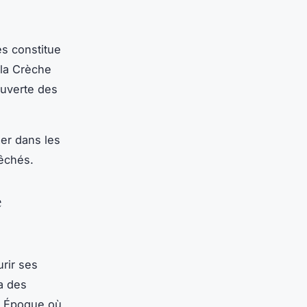
es constitue
 la Crèche
couverte des
er dans les
pêchés.
e
urir ses
a des
le Époque où