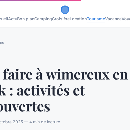
ueil
Actu
Bon plan
Camping
Croisière
Location
Tourisme
Vacance
Voy
sme
 faire à wimereux en
 : activités et
ouvertes
ctobre 2025 — 4 min de lecture